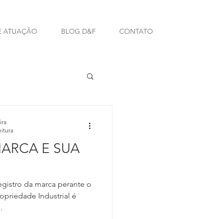
E ATUAÇÃO
BLOG D&F
CONTATO
ira
eitura
MARCA E SUA
gistro da marca perante o
ropriedade Industrial é
.