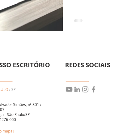
SSO ESCRITÓRIO
REDES SOCIAIS
AULO
/ SP
alvador Simões, nº 801 /
107
ga - São Paulo/SP
4276-000
no mapa]