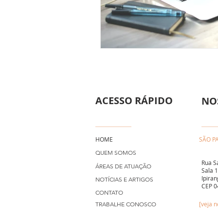
ACESSO RÁPIDO
NO
HOME
SÃO P
QUEM SOMOS
Rua S
ÁREAS DE ATUAÇÃO
Sala 
Ipiran
NOTÍCIAS E ARTIGOS
CEP 0
CONTATO
[veja 
TRABALHE CONOSCO