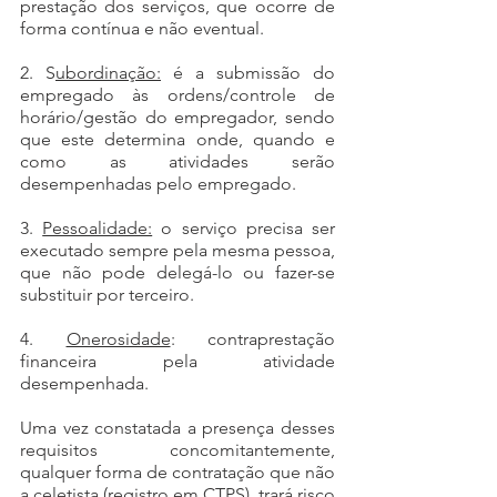
prestação dos serviços, que ocorre de 
forma contínua e não eventual.
2. S
ubordinação:
 é a submissão do 
empregado às ordens/controle de 
horário/gestão do empregador, sendo 
que este determina onde, quando e 
como as atividades serão 
desempenhadas pelo empregado. 
3. 
Pessoalidade:
 o serviço precisa ser 
executado sempre pela mesma pessoa, 
que não pode delegá-lo ou fazer-se 
substituir por terceiro. 
4. 
Onerosidade
: contraprestação 
financeira pela atividade 
desempenhada. 
Uma vez constatada a presença desses 
requisitos concomitantemente, 
qualquer forma de contratação que não 
a celetista (registro em CTPS), trará risco 