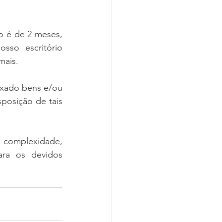
o é de 2 meses, 
so escritório 
mais. 
ixado bens e/ou 
posição de tais 
complexidade, 
ra os devidos 