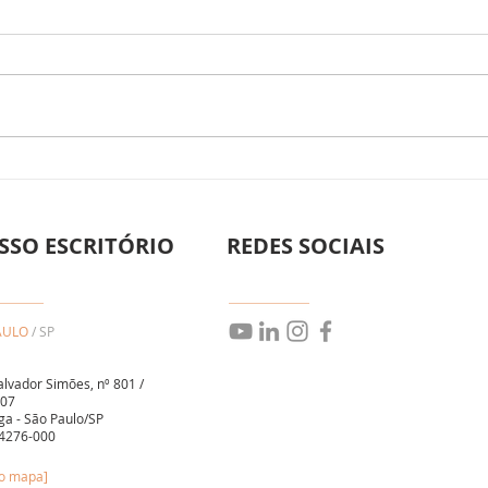
HOL
Direito Trabalhista
Empresarial: Proteção e
Estratégia para sua Empresa
SSO ESCRITÓRIO
REDES SOCIAIS
AULO
/ SP
alvador Simões, nº 801 /
107
ga - São Paulo/SP
4276-000
no mapa]