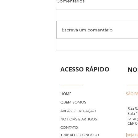
Comentários
Escreva um comentário
Contrato de Empreitada:
Direito do Consumidor em
Obras e Reformas
ACESSO RÁPIDO
Residenciais
NO
HOME
SÃO P
QUEM SOMOS
Rua S
ÁREAS DE ATUAÇÃO
Sala 
Ipiran
NOTÍCIAS E ARTIGOS
CEP 0
CONTATO
[veja 
TRABALHE CONOSCO