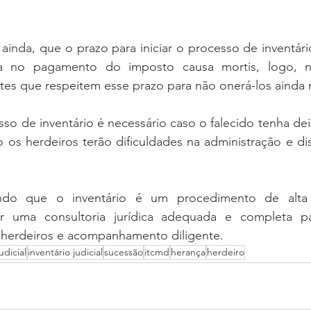
, ainda, que o prazo para iniciar o processo de inventári
 no pagamento do imposto causa mortis, logo, nos
tes que respeitem esse prazo para não onerá-los ainda 
so de inventário é necessário caso o falecido tenha de
io os herdeiros terão dificuldades na administração e dis
ando que o inventário é um procedimento de alta 
ar uma consultoria jurídica adequada e completa pa
 herdeiros e acompanhamento diligente.
udicial
inventário judicial
sucessão
itcmd
herança
herdeiro