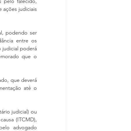
pelo falecido, 
ações judiciais 
al, podendo ser 
ância entre os 
judicial poderá 
emorado que o 
do, que deverá 
entação até o 
io judicial) ou 
 causa (ITCMD), 
pelo advogado 