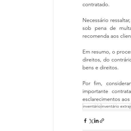
contratado. 
Necessário ressaltar
sob pena de multa
recomenda aos clien
Em resumo, o proces
direitos, do contrár
bens e direitos. 
Por fim, consider
importante contrat
esclarecimentos aos
inventário
inventário extraj