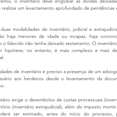
itos, o inventário deve englobar as dívidas deixadas 
 realizar um levantamento aprofundado de pendências e 
duas modalidades de inventário, judicial e extrajudici
 não haja menores de idade ou incapaz, haja concord
o falecido não tenha deixado testamento. O inventário 
er hipótese, no entanto, é mais complexo e mais d
al. 
ades de inventário é preciso a presença de um advoga
ssário aos herdeiros desde o levantamento da docum
o. 
ário exige o desembolso de custas processuais (inventár
rio (inventário extrajudicial), além do imposto mortis
derá ser estimado, antes do início do processo, 