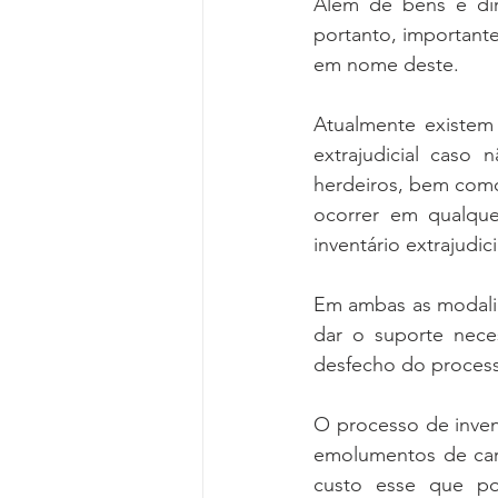
Além de bens e dire
portanto, importante
em nome deste. 
Atualmente existem 
extrajudicial caso
herdeiros, bem como 
ocorrer em qualqu
inventário extrajudici
Em ambas as modalid
dar o suporte nece
desfecho do process
O processo de invent
emolumentos de cartó
custo esse que po