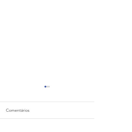
Comentários
HOLDING FAMI