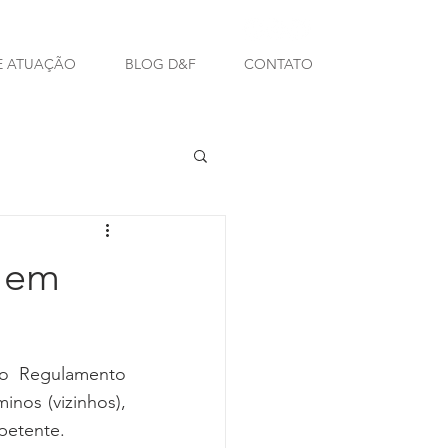
E ATUAÇÃO
BLOG D&F
CONTATO
 em
o Regulamento 
nos (vizinhos), 
petente. 