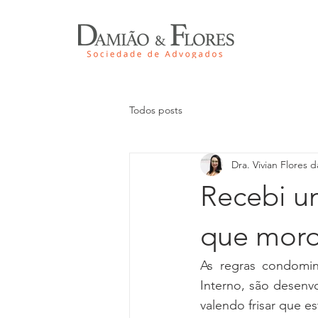
Todos posts
Dra. Vivian Flores da
Recebi u
que moro
As regras condomi
Interno, são desenv
valendo frisar que e