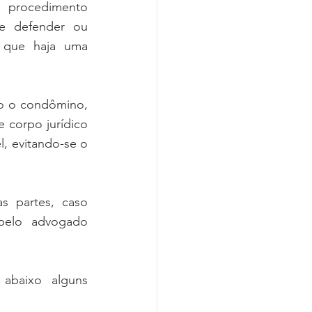
 procedimento 
 defender ou 
 que haja uma 
o o condômino, 
corpo jurídico 
, evitando-se o 
 partes, caso 
elo advogado 
baixo alguns 