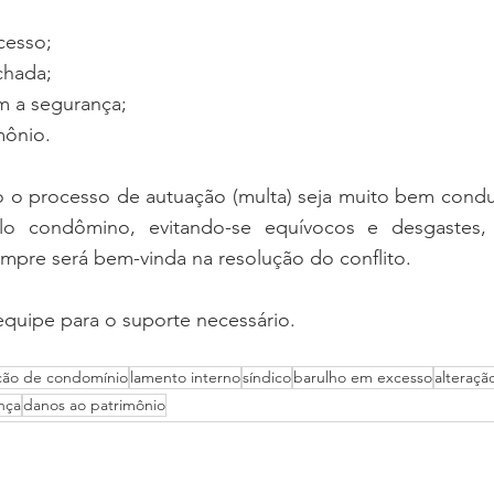
cesso; 
achada;
om a segurança;
mônio. 
 o processo de autuação (multa) seja muito bem conduz
lo condômino, evitando-se equívocos e desgastes, 
sempre será bem-vinda na resolução do conflito. 
quipe para o suporte necessário.
ção de condomínio
lamento interno
síndico
barulho em excesso
alteraçã
nça
danos ao patrimônio