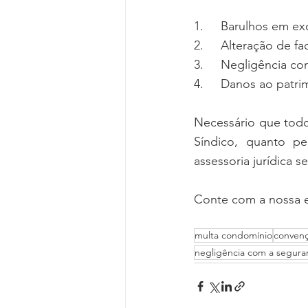
1.     Barulhos em ex
2.     Alteração de f
3.     Negligência c
4.     Danos ao patri
Necessário que todo
Síndico, quanto pe
assessoria jurídica 
Conte com a nossa e
multa condomínio
conven
negligência com a segura