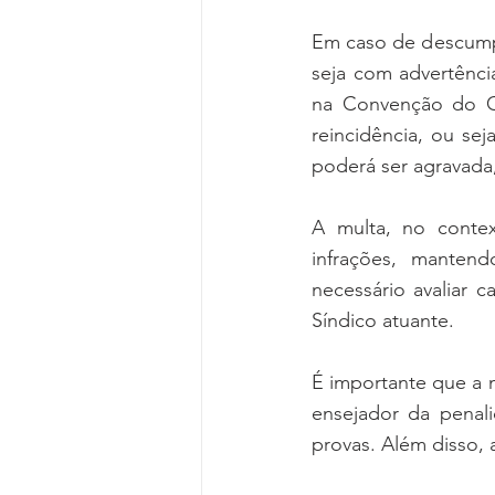
Em caso de descumpr
seja com advertência
na Convenção do C
reincidência, ou se
poderá ser agravada
A multa, no contex
infrações, mantend
necessário avaliar 
Síndico atuante. 
É importante que a m
ensejador da penali
provas. Além disso,