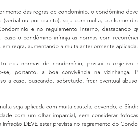
imento das regras de condomínio, o condômino deve s
 (verbal ou por escrito), seja com multa, conforme dire
ondomínio e no regulamento Interno, destacando q
ja, caso o condômino infrinja as normas com recorrênci
, em regra, aumentando a multa anteriormente aplicada.
to das normas do condomínio, possui o objetivo de
o-se, portanto, a boa convivência na vizinhança. P
caso a caso, buscando, sobretudo, frear eventual abuso
ulta seja aplicada com muita cautela, devendo, o Síndico,
dade com um olhar imparcial, sem considerar fofocas
 a infração DEVE estar prevista no regramento do Condo