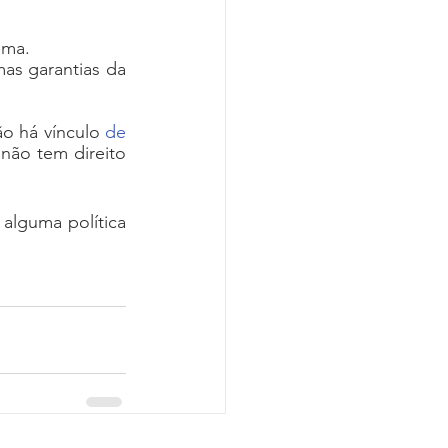
ema.
as garantias da 
o há vínculo 
de 
não tem direito 
lguma política 