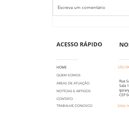
Escreva um comentário
Contrato de Empreitada:
Direito do Consumidor em
Obras e Reformas
ACESSO RÁPIDO
Residenciais
NO
HOME
SÃO P
QUEM SOMOS
Rua S
ÁREAS DE ATUAÇÃO
Sala 
Ipiran
NOTÍCIAS E ARTIGOS
CEP 0
CONTATO
[veja 
TRABALHE CONOSCO