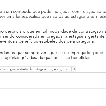
em um conteúdo que pode lhe ajudar com relação ao t
or uma lei específica que não dá ao estagiário as mesm
 
io deixa claro que em tal modalidade de contratação nã
o sendo considerada empregada, a estagiária gestante 
 eventuais benefícios estabelecidos pela categoria.
damos que sempre verifique se o empregador possui a
estagiárias grávidas, da qual possa se beneficiar.
sta
estágio
contrato de estágio
estagiaria grávida
clt