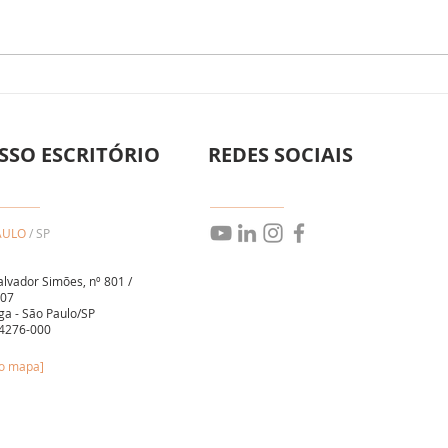
HOL
Direito Trabalhista
Empresarial: Proteção e
Estratégia para sua Empresa
SSO ESCRITÓRIO
REDES SOCIAIS
AULO
/ SP
alvador Simões, nº 801 /
107
ga - São Paulo/SP
4276-000
no mapa]