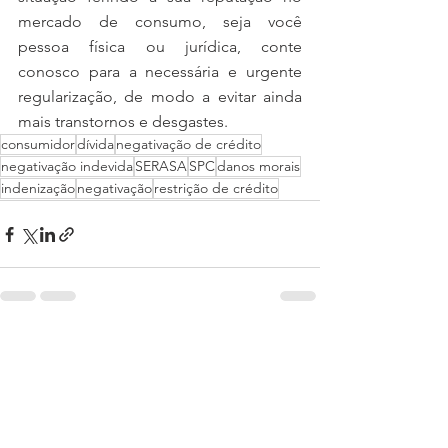
mercado de consumo, seja você 
pessoa física ou jurídica, conte 
conosco para a necessária e urgente 
regularização, de modo a evitar ainda 
mais transtornos e desgastes.  
consumidor
dívida
negativação de crédito
negativação indevida
SERASA
SPC
danos morais
indenização
negativação
restrição de crédito
Ver tudo
Posts recentes