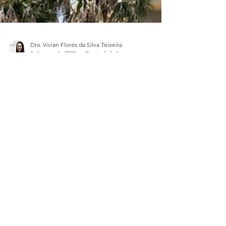
Dra. Vivian Flores da Silva Teixeira
1 de nov. de 2021
2 min de leitura
Recebi uma multa do
Condomínio em que moro, e
agora?
As regras condominiais, especialmente a
Convenção de Condomínio e o Regulamento
Interno, são desenvolvidas para manter a ordem e
a...
ACESSO