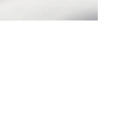
Dra. Vivian Flores da Silva Teixeira
21 de jul. de 2021
2 min de leitura
O processo de inventário
O processo de inventário decorre do falecimento
de uma pessoa física e visa apurar e transmitir os
bens e direitos do falecido,...
ACESSO