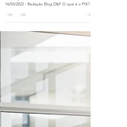
Esclarecemos essa dúvida, pois nem sempre o
empregado faz adesão à ferramenta. São Paulo,
16/03/2022 - Redação Blog D&F O que é o PIX?
O...