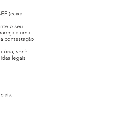
EF (caixa 
te o seu 
pareça a uma 
 a contestação 
tória, você 
das legais 
iais.