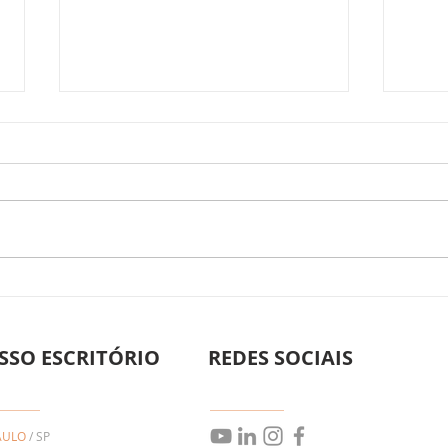
HOL
Direito Trabalhista
Empresarial: Proteção e
Estratégia para sua Empresa
SSO ESCRITÓRIO
REDES SOCIAIS
AULO
/ SP