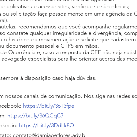
 aplicativos e acessar sites, verifique se são oficiais; 
 ou solicitação faça pessoalmente em uma agência da C
al).
utelas, recomendamos que você acompanhe regularmen
so constate qualquer irregularidade e divergência, com
a o histórico da movimentação e solicite que cadastrem
 seu documento pessoal e CTPS em mãos.
de Ocorrência e, caso a resposta da CEF não seja satisfa
advogado especialista para lhe orientar acerca das medi
 sempre à disposição caso haja dúvidas.
 nossos canais de comunicação. Nos siga nas redes soc
acebook:
 https://bit.ly/36T3fpe
am:
 https://bit.ly/36QCqC7
nkedin:
 https://bit.ly/3DdLk8O
tato: contato@damiaoeflores.adv.b