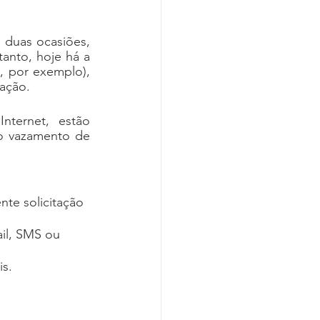
duas ocasiões, 
anto, hoje há a 
, por exemplo), 
ação.
nternet, estão 
o vazamento de 
te solicitação 
il, SMS ou 
is.