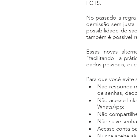
FGTS. 
No passado a regra 
demissão sem justa c
possibilidade de sa
também é possível r
Essas novas alterna
“facilitando” a prá
dados pessoais, que
Para que você evite 
Não responda me
de senhas, dado
Não acesse link
WhatsApp;
Não compartilhe 
Não salve senha
Acesse conta ba
Nunca aceite aj