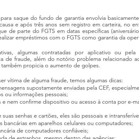
para saque do fundo de garantia envolvia basicamente 
ausa e após três anos sem registro em carteira, no ent
que de parte do FGTS em datas específicas (aniversário
ealizar empréstimos com o FGTS como garantia da oper
tivas, algumas contratadas por aplicativo ou pela I
tica de fraude, além do notório problema relacionado a
 também propicia o aumento de golpes. 
ser vítima de alguma fraude, temos algumas dicas:
nsagens supostamente enviadas pela CEF, especialmen
s ou informações pessoais;
s e nem confirme dispositivo ou acesso à conta por e-ma
suas senhas e cartões, eles são pessoais e intransferíve
s bancárias em aparelhos celulares ou computadores;
ncária de computadores confiáveis;
uda de estranhos, mesmo dentro das agências;